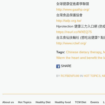
全球健康促進產學聯盟
http://www.gaaihp.org/
台灣食品保護協會
http://tafp.org.tw/
Hprotection 健康三力入口網 
https://reurl.cc/WXEQ75
台北食仙扶輪社 (想吃出健康? 點這
http://www.rctwf.org/
Tags:
Chinese dietary therapy
,
M
Warm the heart and benefit the 
SHARE
BY
RCFBENFU99
IN
HOT TOPICS
,
N
About us
Hot Topics
Healthy Diet
Healthy food
TCM Diet
Events
L