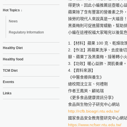
得更快，因此小編推薦這壺暖心
Hot Topics ↓
蘋果除了含有豐富的營養素之外
操勞的現代人來說真是一大福音
News
黑棗梅則可促進腸胃蠕動，幫助
小編在這裡祝福大家喝完以後氣
Regulatory Information
1.【材料】蘋果 100 克、乾燥玫瑰
Healthy Diet
2.【作法】將蘋果洗淨、去皮後
瓣、蘋果丁及黑棗梅，接著轉小火
Healthy food
3.【功效】暖心益肺、潤肌養膚。
4.【資料來源】
TCM Diet
《中醫食療與養生》
Events
總校閱沈立言、何禮剛
作者王鳳英、顧祐瑞
Links
《更多食品健康資訊分享》
食品與生物分子研究中心網站
http://rcfb.bioagri.ntu.edu.tw/
國家食品安全教育暨研究中心網
https://www.ncfser.ntu.edu.tw/