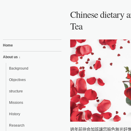
Chinese dietary a
Tea
Home
About us ↓
Background
Objectives
structure
Missions
History
Research
過年前拚命加班讓您臉色無光好