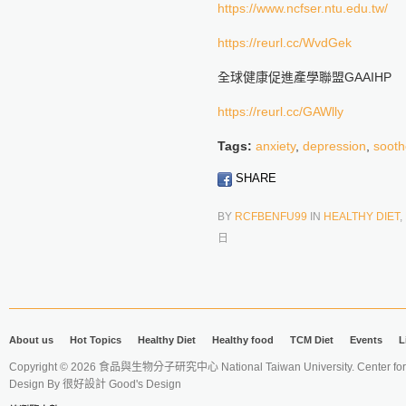
https://www.ncfser.ntu.edu.tw/
https://reurl.cc/WvdGek
全球健康促進產學聯盟GAAIHP
https://reurl.cc/GAWlly
Tags:
anxiety
,
depression
,
sooth
SHARE
BY
RCFBENFU99
IN
HEALTHY DIET
,
日
About us
Hot Topics
Healthy Diet
Healthy food
TCM Diet
Events
L
Copyright © 2026 食品與生物分子研究中心 National Taiwan University. Center for 
Design By
很好設計 Good's Design