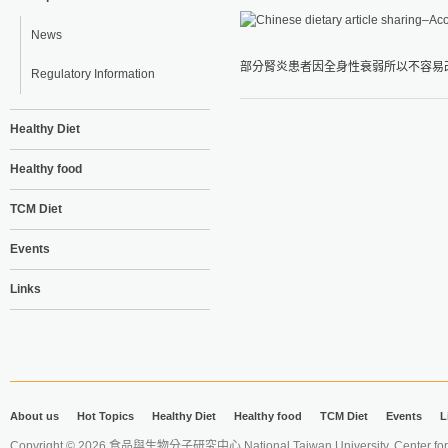
News
部分腎炎患者因全身性衰弱所以不容易改
Regulatory Information
Healthy Diet
Healthy food
TCM Diet
Events
Links
About us
Hot Topics
Healthy Diet
Healthy food
TCM Diet
Events
L
Copyright © 2026 食品與生物分子研究中心 National Taiwan University. Center for 