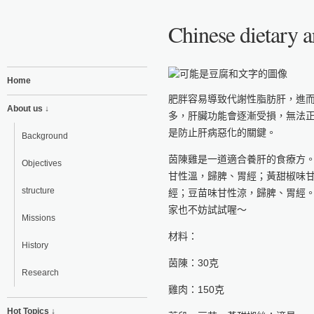
Chinese dietary a
Home
肥胖容易導致代謝性脂肪肝，進
About us ↓
多，肝臟功能會逐漸受損，無法
是防止肝病惡化的關鍵。
Background
茵陳雞是一道適合養肝的食療方
Objectives
甘性溫，歸脾、胃經；黃甜椒味
structure
經；豆苗味甘性涼，歸脾、胃經
家也不妨試試喔～
Missions
材料：
History
茵陳：30克
Research
雞肉：150克
Hot Topics ↓