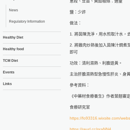
蔥段、豆苗、黃甜椒絲：適量
News
鹽：少許
Regulatory Information
做法：
1. 將茵陳洗淨，用水煎取汁水，
Healthy Diet
2. 將雞肉炒熟後加入茵陳汁燜
Healthy food
即可
TCM Diet
功效：清利濕熱、利膽退黃。
Events
主治肝膽濕熱型急慢性肝炎、身
Links
參考資料：
《中藥材食療養生》作者葉翹審
食療研究室
https://fo93316.wixsite.com/webs
https://reurl.cc/praNN4