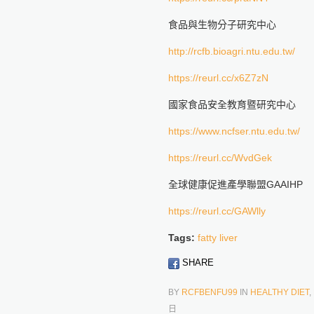
食品與生物分子研究中心
http://rcfb.bioagri.ntu.edu.tw/
https://reurl.cc/x6Z7zN
國家食品安全教育暨研究中心
https://www.ncfser.ntu.edu.tw/
https://reurl.cc/WvdGek
全球健康促進產學聯盟GAAIHP
https://reurl.cc/GAWlly
Tags:
fatty liver
SHARE
BY
RCFBENFU99
IN
HEALTHY DIET
,
日