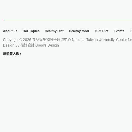
About us
Hot Topics
Healthy Diet
Healthy food
TCM Diet
Events
L
Copyright © 2026 食品與生物分子研究中心 National Taiwan University. Center for 
Design By
很好設計 Good's Design
總瀏覽人數 :