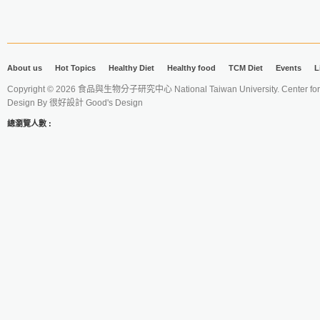
About us
Hot Topics
Healthy Diet
Healthy food
TCM Diet
Events
L
Copyright © 2026 食品與生物分子研究中心 National Taiwan University. Center for 
Design By
很好設計 Good's Design
總瀏覽人數 :