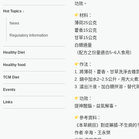
功效。
Hot Topics ↓
材料：
薄荷25公克
News
藿香15公克
Regulatory Information
甘草15公克
白糖適量
（配方之份量適合5~6人食用）
Healthy Diet
作法：
Healthy food
1. 將薄荷、藿香、甘草洗淨去雜
TCM Diet
2. 鍋中加水2~2.5公升，用大
3. 濾出汁液，加白糖拌溶，替代
Events
功效：
Links
提神醒腦，益氣解毒。
參考資料：
《本草綱目》對症藥膳-不生病的
作者:辛海、王永榮