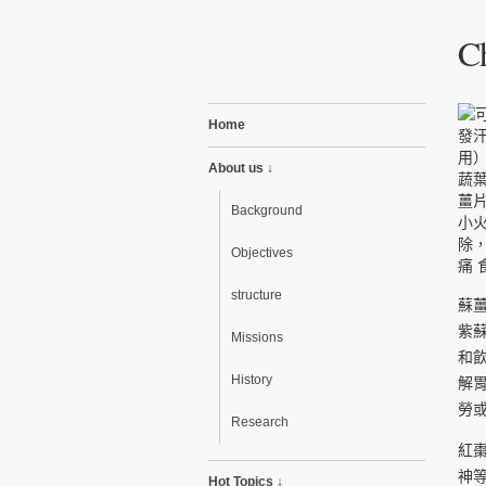
Ch
Home
About us ↓
Background
Objectives
structure
蘇
紫
Missions
和
History
解
勞
Research
紅
神
Hot Topics ↓