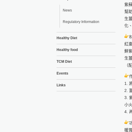
紫
News
幫
生
Regulatory Information
化
Healthy Diet
紅棗
Healthy food
鮮紫
生薑
TCM Diet
（配
Events
1.
Links
2.
3.
小火
4.
暖