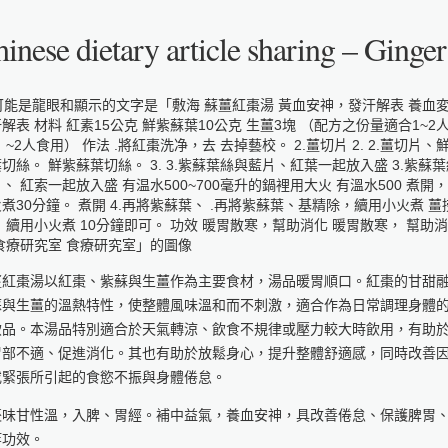
inese dietary article sharing – Ging
薑紅棗湯以紅棗、紫蘇與生薑作為主要食材，湯品暖胃順口。紅棗的甘甜
蘇與生薑的溫熱特性，使整體風味溫和而不刺激，適合作為日常調理身體
飲品。本湯品特別適合於天氣轉涼、飲食不規律或壓力較大時飲用，有助
胃部不適、促進消化。其也有助於放鬆身心，提升整體舒適感，同時改善
或緊張所引起的食慾不振與身體倦怠。
棗味甘性溫，入脾、胃經。補中益氣，養血安神，具改善倦怠、保護脾胃
等功效。