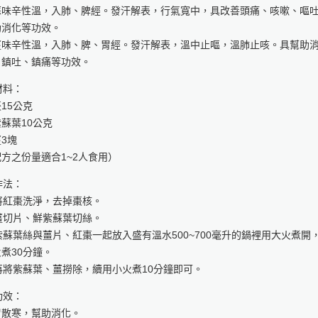
蘇味辛性溫，入肺、脾經。發汗解表，行氣寬中，具改善頭痛、咳嗽、嘔
助消化等功效。
薑味辛性溫，入肺、脾、胃經。發汗解表，溫中止嘔，溫肺止咳。具幫助
、鎮吐、鎮痛等功效。
材料：
15公克
蘇葉10公克
3塊
方之份量適合1~2人食用）
作法：
 將紅棗洗淨，去掉棗核。
 薑切片、鮮紫蘇葉切絲。
 紫蘇葉絲與薑片、紅棗一起放入盛有溫水500~700毫升的鍋裡用大火煮開
煮30分鐘。
 再將紫蘇葉、薑撈除，續用小火煮10分鐘即可。
功效：
胃散寒，幫助消化。