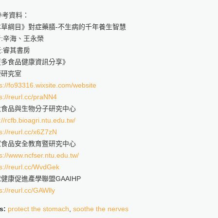
參考資料：
本草綱目》對症藥膳-不生病的千年養生智慧
:辛海、王永榮
:睿其書房
更多食品健康資訊分享》
療研究室
s://fo93316.wixsite.com/website
s://reurl.cc/praNN4
大食品與生物分子研究中心
://rcfb.bioagri.ntu.edu.tw/
s://reurl.cc/x6Z7zN
家食品安全教育暨研究中心
s://www.ncfser.ntu.edu.tw/
s://reurl.cc/WvdGek
健康促進產學聯盟GAAIHP
s://reurl.cc/GAWlly
s:
protect the stomach
,
soothe the nerves