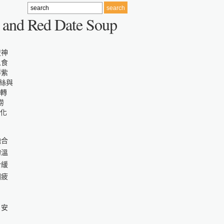
er and Red Date Soup
融合
的溫
於緩
因疲
、安