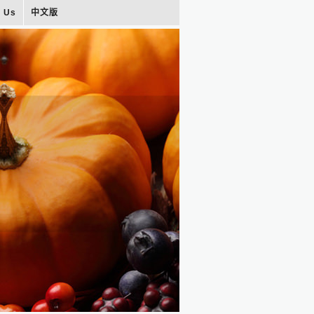
t Us
中文版