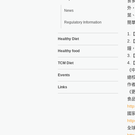
食
外
News
葉
簡
Regulatory Information
1.
Healthy Diet
2.
鐘
Healthy food
3
4.
TCM Diet
《
Events
總
作
Links
《
食
http
國
http
全