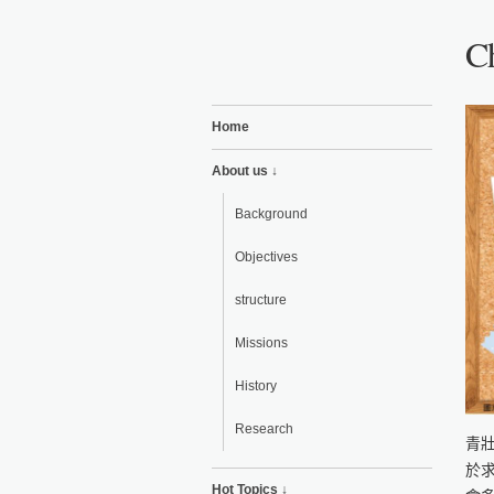
Ch
Home
About us ↓
Background
Objectives
structure
Missions
History
Research
青
於
Hot Topics ↓