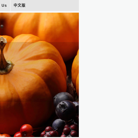
t Us
中文版