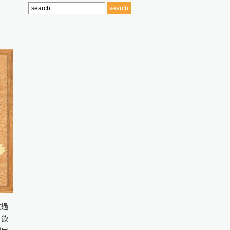
供過
、飲