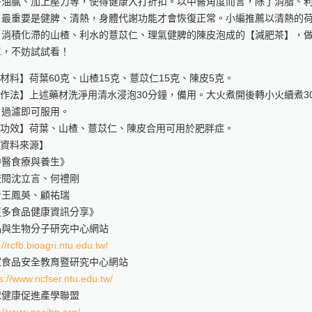
多油膩、加上壓力等，使得健康大打折扣。以中醫角度而言，除了消脂、
，最重要是健脾、清熱，身體代謝功能才會恢復正常。小編推薦以清熱的
、消積化滯的山楂、利水的薏苡仁、理氣健脾的陳皮泡成的【減肥茶】，
單，不妨試試看！
【材料】荷葉60克、山楂15克、薏苡仁15克、陳皮5克。
【作法】上述藥材洗淨用清水浸泡30分鐘，備用。大火煮開後轉小火續煮3
，過濾即可服用。
.【功效】荷葉、山楂、薏苡仁、陳皮合用可用於肥胖症。
【資料來源】
中醫食療與養生》
校閱沈立言、何禮剛
者王鳳英、顧祐瑞
更多食品健康資訊分享》
品與生物分子研究中心網站
://rcfb.bioagri.ntu.edu.tw/
家食品安全教育暨研究中心網站
s://www.ncfser.ntu.edu.tw/
球健康促進產學聯盟