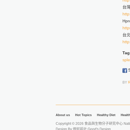
http
台
http
Hp
htt
台北
http
Tag
spl
S
BY
About us
Hot Topics
Healthy Diet
Healt
Copyright © 2026 食品與生物分子研究中心 National Ta
Design By
很好設計 Good's Design