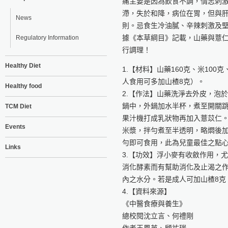
痛主要是因為飲食不調，情志刺
滯，失於和降，病位在胃，但與
News
則。忌食生冷油膩、辛辣刺激及
據《本草綱目》記載，山藥與薏
Regulatory Information
行調理！
Healthy Diet
1.【材料】山藥160克、米10
人食用可多加山楂8克）。
Healthy food
2.【作法】山藥洗淨去外皮，泡
鍋中，外鍋加水半杯，煮至開關
TCM Diet
果汁機打成乳狀物再加入薏苡仁。
Events
米漿，拌勻煮至半透明，略燜後
勻即可食用，此為兒童最佳之點
Links
3.【功效】浮小麥有收斂作用，
消化酵素而有幫助消化及止渴之
內之水分。若是成人可加山楂8克
4.【資料來源】
《中醫食療與養生》
總校閱沈立言、何禮剛