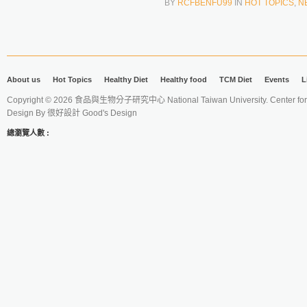
BY
RCFBENFU99
IN
HOT TOPICS
,
N
About us
Hot Topics
Healthy Diet
Healthy food
TCM Diet
Events
L
Copyright © 2026 食品與生物分子研究中心 National Taiwan University. Center for 
Design By
很好設計 Good's Design
總瀏覽人數 :