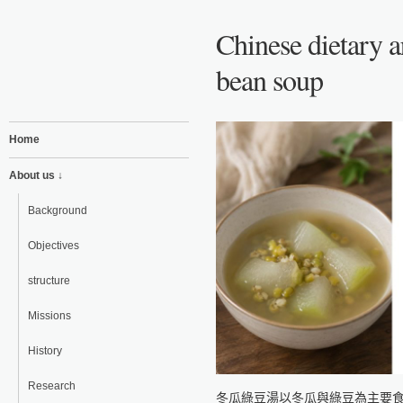
Chinese dietary 
bean soup
Home
About us ↓
Background
Objectives
structure
Missions
History
Research
冬瓜綠豆湯以冬瓜與綠豆為主要