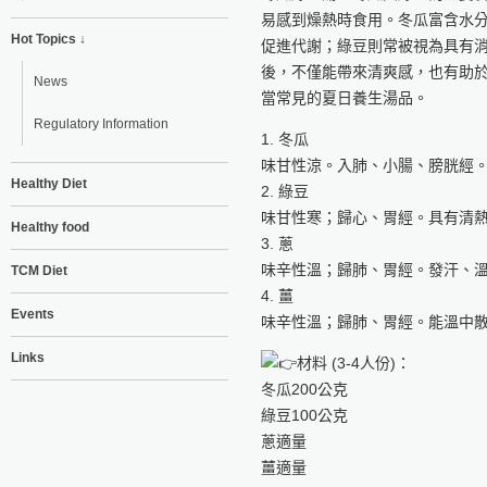
易感到燥熱時食用。冬瓜富含水
Hot Topics ↓
促進代謝；綠豆則常被視為具有
後，不僅能帶來清爽感，也有助
News
當常見的夏日養生湯品。
Regulatory Information
1. 冬瓜
味甘性涼。入肺、小腸、膀胱經
Healthy Diet
2. 綠豆
味甘性寒；歸心、胃經。具有清
Healthy food
3. 蔥
味辛性溫；歸肺、胃經。發汗、
TCM Diet
4. 薑
Events
味辛性溫；歸肺、胃經。能溫中
Links
材料 (3-4人份)：
冬瓜200公克
綠豆100公克
蔥適量
薑適量