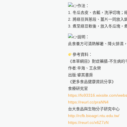
作法：
1. 冬瓜去皮、去瓤，洗淨切塊
2. 將綠豆與蔥段、薑片一同放入
3. 煮至綠豆軟後，放入冬瓜塊
說明：
此食養方可清熱解暑、降火排濕
參考資料：
《本草綱目》對症藥膳-不生病的
作者:辛海、王永榮
出版:睿其書房
《更多食品健康資訊分享》
食療研究室
https://fo93316.wixsite.com/webs
https://reurl.cc/praNN4
台大食品與生物分子研究中心
http://rcfb.bioagri.ntu.edu.tw/
https://reurl.cc/x6Z7zN