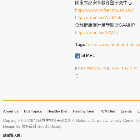
國家食品安全教育暨研究中心
https://www.ncfser.ntu.edu.tw/
https://reurl.cc/WvdGek
全球健康促進產學聯盟GAAIHP
https://reurl.cc/GAWlly
Tags:
clear away heat and detox
SHARE
BY
RCFBENFU99
IN
HEALTHY DIET
,
日
About us
Hot Topics
Healthy Diet
Healthy food
TCM Diet
Events
L
Copyright © 2026 食品與生物分子研究中心 National Taiwan University. Center for 
Design By
很好設計 Good's Design
總瀏覽人數 :