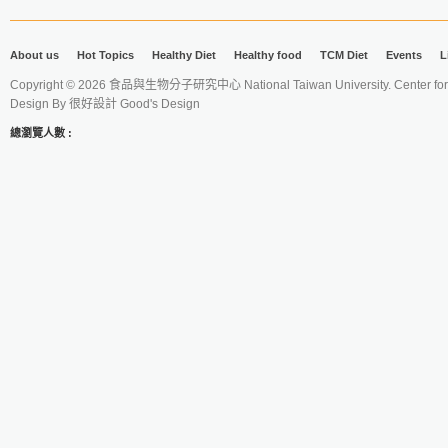
About us
Hot Topics
Healthy Diet
Healthy food
TCM Diet
Events
L
Copyright © 2026 食品與生物分子研究中心 National Taiwan University. Center for 
Design By
很好設計 Good's Design
總瀏覽人數 :