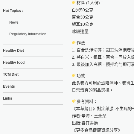
材料 (1人份)：
白米50公克
Hot Topics ↓
百合30公克
News
銀耳10公克
冰糖適量
Regulatory Information
作法：
1. 百合洗淨切碎；銀耳洗淨泡發
Healthy Diet
2. 將白米、銀耳、百合一同放入
Healthy food
3. 最後加入白糖，攪拌均勻即可
TCM Diet
功效：
此食養方可用於滋陰潤肺、養胃
Events
日常清爽的粥品選擇。
Links
參考資料：
《本草綱目》對症藥膳-不生病的
作者:辛海、王永榮
出版:睿其書房
《更多食品健康資訊分享》