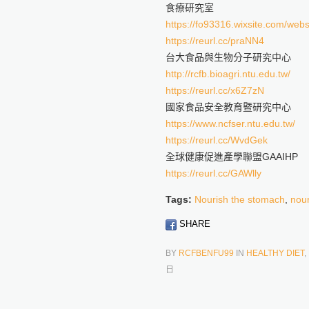
食療研究室
https://fo93316.wixsite.com/webs
https://reurl.cc/praNN4
台大食品與生物分子研究中心
http://rcfb.bioagri.ntu.edu.tw/
https://reurl.cc/x6Z7zN
國家食品安全教育暨研究中心
https://www.ncfser.ntu.edu.tw/
https://reurl.cc/WvdGek
全球健康促進產學聯盟GAAIHP
https://reurl.cc/GAWlly
Tags:
Nourish the stomach
,
nour
SHARE
BY
RCFBENFU99
IN
HEALTHY DIET
,
日