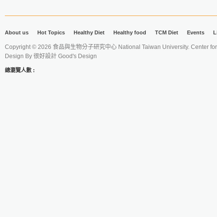
About us
Hot Topics
Healthy Diet
Healthy food
TCM Diet
Events
L
Copyright © 2026 食品與生物分子研究中心 National Taiwan University. Center for 
Design By
很好設計 Good's Design
總瀏覽人數 :