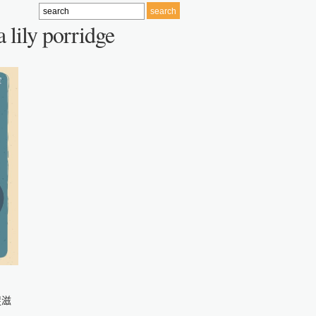
 lily porridge
促滋