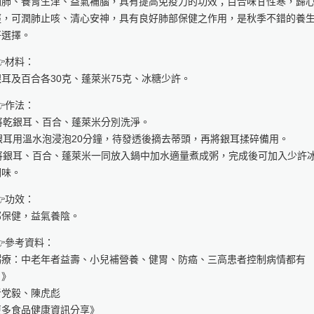
潤肺、養胃生津、益氣補腦，具有提高免疫力的功效；百合味甘性寒，歸
經，可潤肺止咳、清心安神，具有良好肺部保健之作用，是秋季不錯的養
好選擇。
材料：
耳及百合各30克、蓬萊米75克、冰糖少許。
作法：
 將乾銀耳、百合、蓬萊米分別洗淨。
 銀耳用溫水泡浸泡20分鐘，待發透後摘去蒂頭，再將銀耳揉碎備用。
. 將銀耳、百合、蓬萊米一同放入鍋中加水適量煮成粥，完成後可加入少許
調味。
功效：
部保健，益氣養陰。
參考資料：
粥療：中老年者益壽、小兒補營養、健胃、防癌、三高患者控制病情都有
！》
者党毅、陳虎彪
更多食品健康資訊分享》