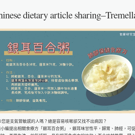
inese dietary article sharing–Tremella
您是支氣管敏感的人嗎？總是容易咳嗽卻又找不出病因？
週小編提出相關食療方「銀耳百合粥」，銀耳味甘性平，歸胃、肺經，可