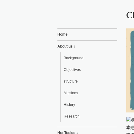
Ch
Home
About us ↓
Background
Objectives
structure
Missions
History
Research
本
Hot Topics ↓