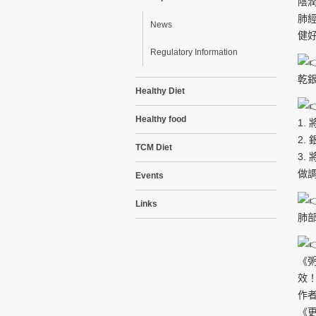
陰
肺
News
健
Regulatory Information
乾銀
Healthy Diet
Healthy food
1.
2.
TCM Diet
3
做
Events
Links
肺
《
效
作
《