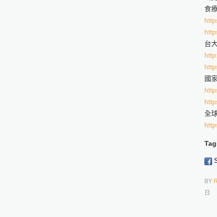
食
http
http
台
http
http
國
http
http
全球
http
Tag
S
BY
日