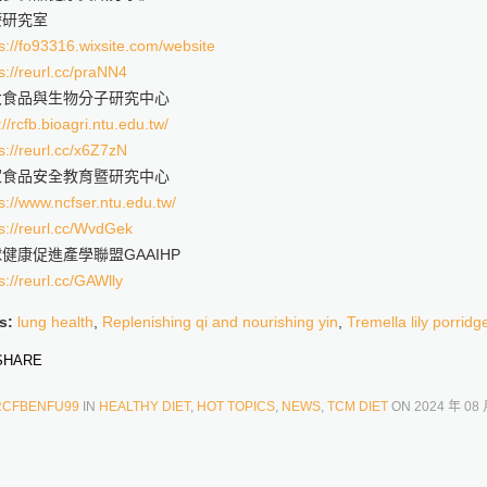
療研究室
s://fo93316.wixsite.com/website
s://reurl.cc/praNN4
大食品與生物分子研究中心
://rcfb.bioagri.ntu.edu.tw/
s://reurl.cc/x6Z7zN
家食品安全教育暨研究中心
s://www.ncfser.ntu.edu.tw/
s://reurl.cc/WvdGek
健康促進產學聯盟GAAIHP
s://reurl.cc/GAWlly
s:
lung health
,
Replenishing qi and nourishing yin
,
Tremella lily porridg
HARE
RCFBENFU99
IN
HEALTHY DIET
,
HOT TOPICS
,
NEWS
,
TCM DIET
ON
2024 年 08 