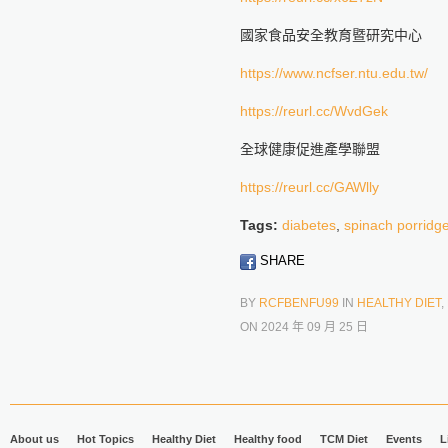
國家食品安全教育暨研究中心
https://www.ncfser.ntu.edu.tw/
https://reurl.cc/WvdGek
全球健康促進產學聯盟
https://reurl.cc/GAWlly
Tags:
diabetes
,
spinach porridg
SHARE
BY
RCFBENFU99
IN
HEALTHY DIET
,
ON
2024 年 09 月 25 日
About us
Hot Topics
Healthy Diet
Healthy food
TCM Diet
Events
L