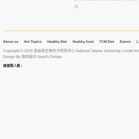
日
About us
Hot Topics
Healthy Diet
Healthy food
TCM Diet
Events
L
Copyright © 2026 食品與生物分子研究中心 National Taiwan University. Center for 
Design By
很好設計 Good's Design
總瀏覽人數 :