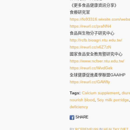
《更多食品健康資訊分享》
食療研究室
https://fo93316.wixsite.com/webs
https://reurl.cc/praNN4
食品與生物分子研究中心
http://rcfb.bioagri.ntu.edu.tw/
https://reurl.cc/x6Z7zN
國家食品安全教育暨研究中心
https://www.ncfser.ntu.edu.tw/
https://reurl.cc/WvdGek
全球健康促進產學聯盟GAAIHP
https://reurl.cc/GAWlly
Tags:
Calcium supplement
,
diur
nourish blood
,
Soy milk porridge
deficiency
SHARE
BY
RCFBENFU99
IN
HEALTHY DIET
,