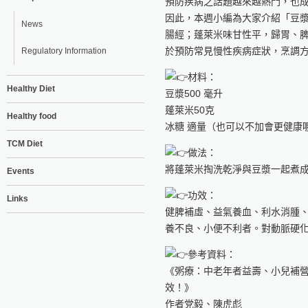
預防疾病之話題越來越熱門，也
因此，本週小編為大家介紹「豆
News
腸經；蓬萊米味甘性平，歸胃、
於預防常見慢性疾病症狀，烹調方
Regulatory Information
材料：
Healthy Diet
豆漿500 毫升
蓬萊米50克
Healthy food
冰糖 適量（也可以不加會更健康
TCM Diet
做法：
將蓬萊米掏洗乾淨與豆漿一起煮
Events
功效：
Links
健脾補虛、益氣養血、利水消腫
養不良、小便不利者。對動脈硬
參考資料：
《粥療：中老年者益壽、小兒補
效！》
作者党毅、陳虎彪