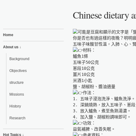
Chinese dietary a
Home

你是否也有過這樣的夜晚？明
About us ↓
材料：

鱸魚1條

Background
五味子50公克

蔥段10公克

Objectives
薑片10公克

米酒1小匙

structure
作法：

Missions
1. 五味子浸泡洗淨、鱸魚洗淨。

2. 深鍋燒熱，放入五味子、蔥
History
3. 放入鱸魚，煮至魚熟湯濃。

Research
功效：

Hot Topics ↓
參考資料：
