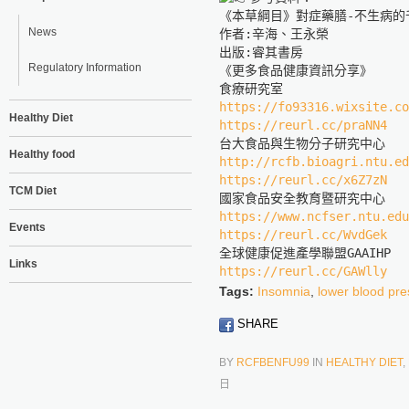
《本草綱目》對症藥膳-不生病的
News
作者:辛海、王永榮

出版:睿其書房

Regulatory Information
《更多食品健康資訊分享》

https://fo93316.wixsite.co
Healthy Diet
https://reurl.cc/praNN4
Healthy food
http://rcfb.bioagri.ntu.ed
https://reurl.cc/x6Z7zN
TCM Diet
https://www.ncfser.ntu.edu
Events
https://reurl.cc/WvdGek
Links
https://reurl.cc/GAWlly
Tags:
Insomnia
,
lower blood pre
SHARE
BY
RCFBENFU99
IN
HEALTHY DIET
,
日