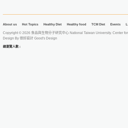
About us
Hot Topics
Healthy Diet
Healthy food
TCM Diet
Events
L
Copyright © 2026 食品與生物分子研究中心 National Taiwan University. Center for 
Design By
很好設計 Good's Design
總瀏覽人數 :