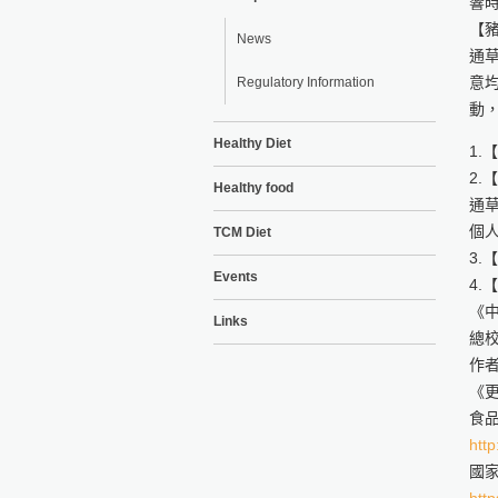
響
【
News
通
意
Regulatory Information
動
Healthy Diet
1.
2
Healthy food
通
個
TCM Diet
3
Events
4.
《
Links
總
作
《
食
http
國