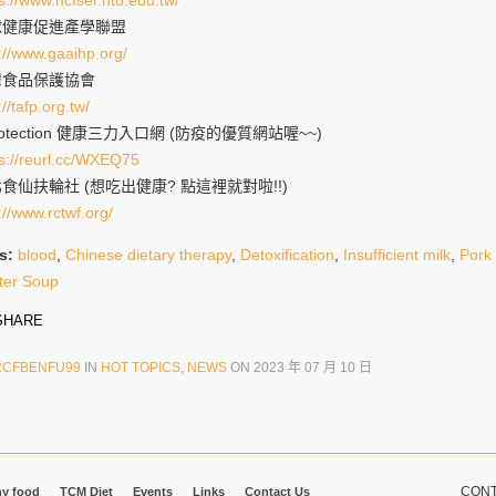
s://www.ncfser.ntu.edu.tw/
球健康促進產學聯盟
://www.gaaihp.org/
灣食品保護協會
://tafp.org.tw/
rotection 健康三力入口網 (防疫的優質網站喔~~)
ps://reurl.cc/WXEQ75
食仙扶輪社 (想吃出健康? 點這裡就對啦!!)
://www.rctwf.org/
s:
blood
,
Chinese dietary therapy
,
Detoxification
,
Insufficient milk
,
Pork
tter Soup
HARE
RCFBENFU99
IN
HOT TOPICS
,
NEWS
ON
2023 年 07 月 10 日
CONT
hy food
TCM Diet
Events
Links
Contact Us