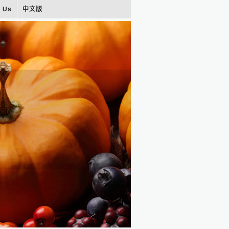
t Us
中文版