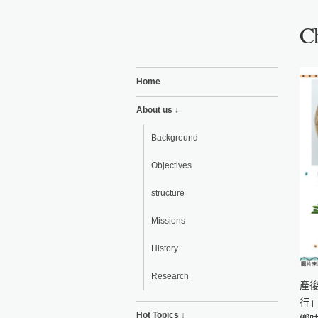
Ch
Home
About us ↓
Background
Objectives
structure
Missions
History
Research
產
行
Hot Topics ↓