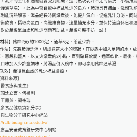
時，乳汁的生化和通暢就會受到阻礙，進而出現乳汁不足的情況。小編推
豬蹄通草湯】，此為中醫食療中補益乳少的良方。豬蹄具有補血、滋潤功
草則能清熱解毒。湯品經長時間燉煮後，能提升氣血，促進乳汁分泌。同
均衡飲食，攝取高蛋白、高纖維食物，適量補充水分，並保持適度休息和
，對於產後氣血虛和乳少問題有助益。產後母親不妨一試！
【材料】豬蹄2支(約1000克)、通草5克、蔥薑少許。
.【作法】先將豬蹄洗淨，切成適當大小的塊狀。在砂鍋中加入足夠的水，
草、蔥段和薑片。以文火燉煮約2小時，直到豬蹄軟爛、通草軟化。最後，
人口味加入少許鹽調味，將湯品倒入碗中，即可享用豬蹄通草湯。
.【功效】產後氣血虛的乳少補益食療。
【資料來源】
中醫食療與養生》
校閱沈立言、何禮剛
者王鳳英、顧祐瑞
更多食品健康資訊分享》
品與生物分子研究中心網站
://rcfb.bioagri.ntu.edu.tw/
家食品安全教育暨研究中心網站