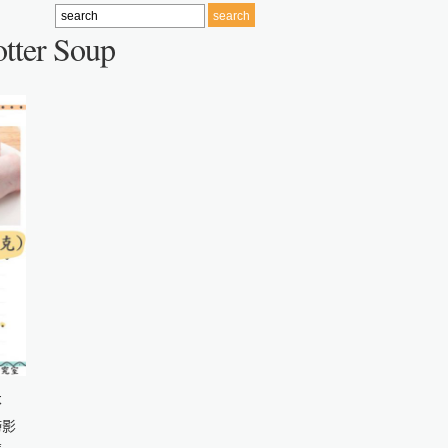
otter Soup
不
滯影