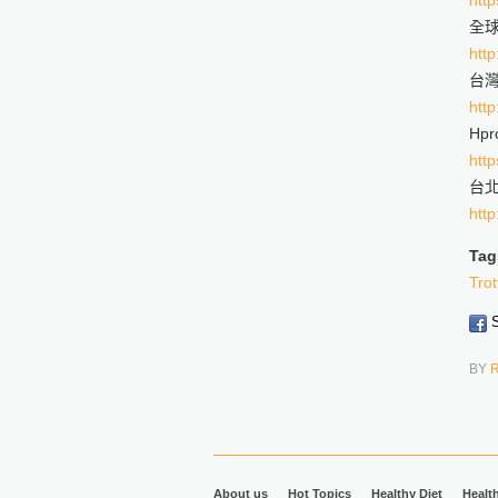
http
全
http
台
http
Hp
htt
台北
http
Tag
Tro
S
BY
About us
Hot Topics
Healthy Diet
Healt