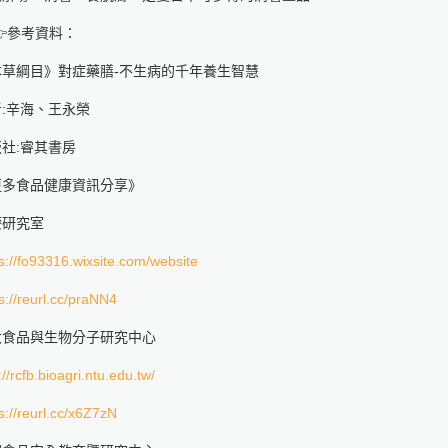
參考資料：
本草綱目》對症藥膳-不生病的千年養生智慧
:辛海、王永榮
社:睿其書房
更多食品健康資訊分享》
療研究室
s://fo93316.wixsite.com/website
s://reurl.cc/praNN4
大食品與生物分子研究中心
://rcfb.bioagri.ntu.edu.tw/
s://reurl.cc/x6Z7zN