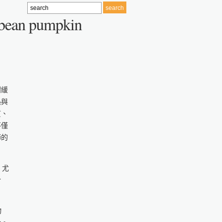
g bean pumpkin
謝緩
熱與
質、
不僅
節的
，尤
合
物