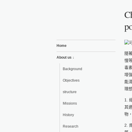
Ch
po
Home
隨
About us ↓
慢
毒
Background
增
Objectives
能
理
structure
1
Missions
其
物
History
2.
Research