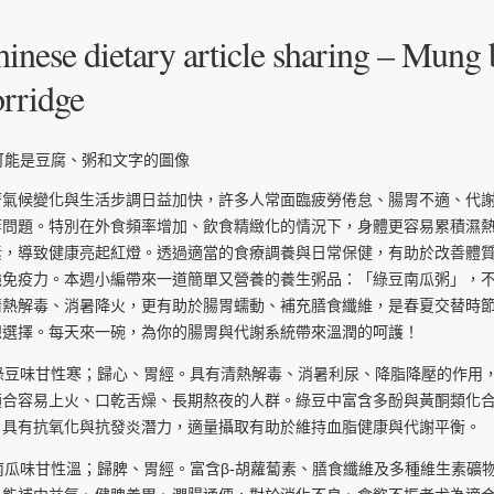
inese dietary article sharing – Mun
rridge
著氣候變化與生活步調日益加快，許多人常面臨疲勞倦怠、腸胃不適、代
等問題。特別在外食頻率增加、飲食精緻化的情況下，身體更容易累積濕
素，導致健康亮起紅燈。透過適當的食療調養與日常保健，有助於改善體
強免疫力。本週小編帶來一道簡單又營養的養生粥品：「綠豆南瓜粥」，
清熱解毒、消暑降火，更有助於腸胃蠕動、補充膳食纖維，是春夏交替時
想選擇。每天來一碗，為你的腸胃與代謝系統帶來溫潤的呵護！
. 綠豆味甘性寒；歸心、胃經。具有清熱解毒、消暑利尿、降脂降壓的作用
適合容易上火、口乾舌燥、長期熬夜的人群。綠豆中富含多酚與黃酮類化
，具有抗氧化與抗發炎潛力，適量攝取有助於維持血脂健康與代謝平衡。
 南瓜味甘性溫；歸脾、胃經。富含β-胡蘿蔔素、膳食纖維及多種維生素礦