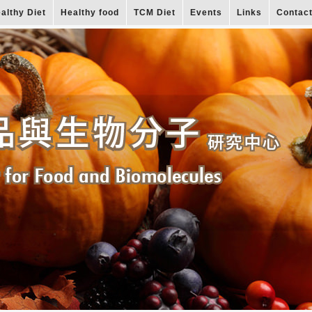
althy Diet
Healthy food
TCM Diet
Events
Links
Contac