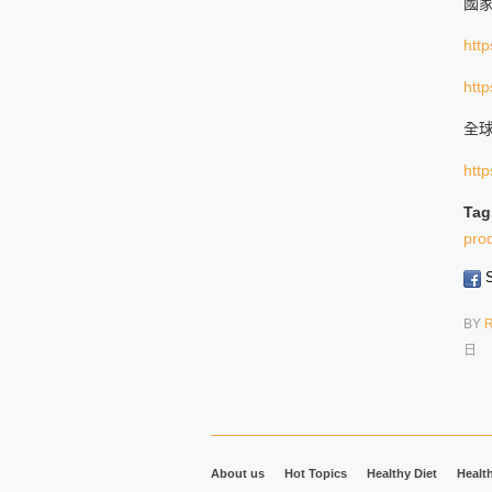
國
http
http
全球
http
Tag
prod
S
BY
日
About us
Hot Topics
Healthy Diet
Healt