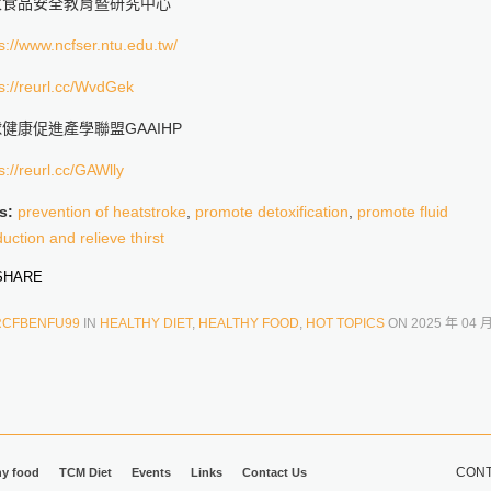
家食品安全教育暨研究中心
s://www.ncfser.ntu.edu.tw/
s://reurl.cc/WvdGek
健康促進產學聯盟GAAIHP
s://reurl.cc/GAWlly
s:
prevention of heatstroke
,
promote detoxification
,
promote fluid
uction and relieve thirst
HARE
RCFBENFU99
IN
HEALTHY DIET
,
HEALTHY FOOD
,
HOT TOPICS
ON
2025 年 04 月
CONT
hy food
TCM Diet
Events
Links
Contact Us