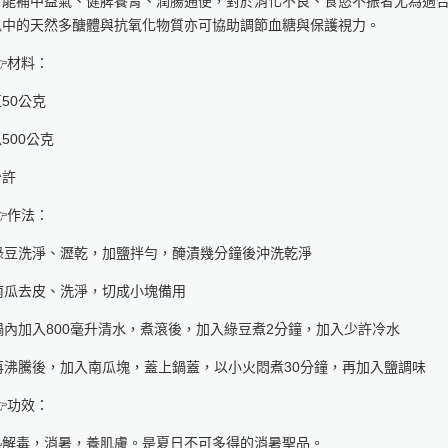
，能補中益氣、健脾養胃、潤腸通便，對於消化不良、食慾不振者尤為適
瓜中的天然多醣體與抗氧化物質亦可協助調節血糖與保護視力。
材料：
50公克
500公克
少許
作法：
 綠豆洗淨、瀝乾，加鹽拌勻，醃漬幾分鐘後沖洗乾淨
 南瓜去皮、洗淨，切成小塊備用
 鍋內加入800毫升清水，煮滾後，加入綠豆煮2分鐘，加入少許冷水
 再沸騰後，加入南瓜塊，蓋上鍋蓋，以小火悶煮30分鐘，再加入鹽調味
功效：
熱解毒，消暑，養肌膚。是夏日不可多得的消暑聖品。