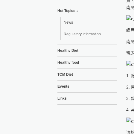
質
南
Hot Topics ↓
News
綠豆
Regulatory Information
南瓜
Healthy Diet
鹽
Healthy food
TCM Diet
1.
Events
2.
3.
Links
4.
清