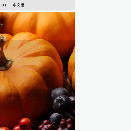
t Us
中文版