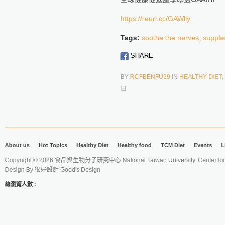
https://reurl.cc/GAWlly
Tags:
soothe the nerves
,
supple
SHARE
BY
RCFBENFU99
IN
HEALTHY DIET
,
日
About us
Hot Topics
Healthy Diet
Healthy food
TCM Diet
Events
L
Copyright © 2026 食品與生物分子研究中心 National Taiwan University. Center for 
Design By
很好設計 Good's Design
總瀏覽人數 :