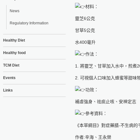
材料：
News
靈芝6公克
Regulatory Information
甘草5公克
Healthy Diet
水400毫升
Healthy food
作法：
TCM Diet
1. 將靈芝、甘草加入水中，煎煮
2. 可視個人口味加入蜂蜜等甜
Events
功效：
Links
補虛強身、祛痰止咳、安神定志
參考資料：
《本草綱目》對症藥膳-不生病的
作者:辛海、王永榮