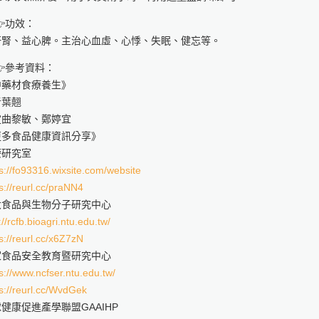
功效：
肝腎、益心脾。主治心血虛、心悸、失眠、健忘等。
參考資料：
中藥材食療養生》
者葉翹
定曲黎敏、鄭婷宜
更多食品健康資訊分享》
療研究室
s://fo93316.wixsite.com/website
s://reurl.cc/praNN4
大食品與生物分子研究中心
://rcfb.bioagri.ntu.edu.tw/
s://reurl.cc/x6Z7zN
家食品安全教育暨研究中心
s://www.ncfser.ntu.edu.tw/
s://reurl.cc/WvdGek
健康促進產學聯盟GAAIHP