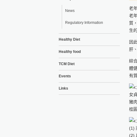
老
News
老
質
Regulatory Information
生
Healthy Diet
因
肝
Healthy food
綜
TCM Diet
體
有
Events
Links
女貞
豬肉
桂圓
(1
(2