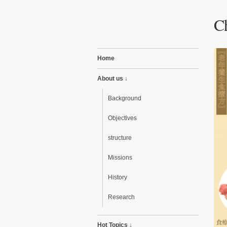
Ch
Home
About us ↓
Background
Objectives
structure
Missions
History
Research
Hot Topics ↓