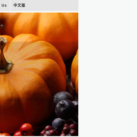
t Us
中文版