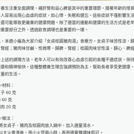
年養生注重全面調理，補肝腎和益心脾是其中的重要環節。隨著年齡的增
年人容易出現心血虛的症狀，如心悸、失眠和健忘。這些症狀不僅影響生
，還可能導致更嚴重的健康問題。除了適當的運動和健康的生活方式是老
的重要部分之外，透過飲食調理也是重要的一環。
此，本週小編為大家介紹「女貞桂圓豬肉湯」食療方，女貞子味苦性涼，
、腎經；豬肉味甘鹹、性微寒，歸脾、腎經；桂圓肉味甘性溫，歸心、脾
合上述的調理方法，老年人可以有效改善心血虛引起的各種不適症狀，保
健康和精神愉快。這種整體養生理念強調預防為主，幫助長者享受更健康
質量的生活。
材料：
子 60 克
 60 克
肉 20 克
做法：
) 將女貞子、豬肉及桂圓肉放入鍋中，加入適量清水。
) 以大火煮沸後，用小火煲兩小時，再用適量鹽調味即可。