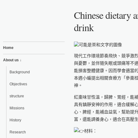
Chinese dietary a
drink
Home
現代工作環境節奏飛快、競爭激
About us ↓
與憂鬱，並伴隨失眠或頭痛等不
能損害整體健康。因而學會適當
Background
本週小編提出相關食療方「參棗
Objectives
神。
structure
紅棗味甘性溫，歸脾、胃經，能
具有鎮靜安神的作用，適合緩解
Missions
心、脾經，能補血益氣，幫助提
富，還能調養身心，適合在高壓
History
材料：
Research