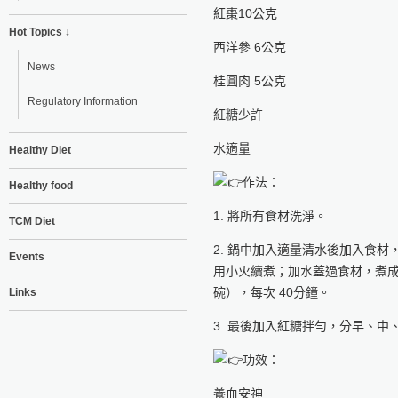
紅棗10公克
Hot Topics ↓
西洋參 6公克
News
桂圓肉 5公克
Regulatory Information
紅糖少許
水適量
Healthy Diet
作法：
Healthy food
1. 將所有食材洗淨。
TCM Diet
2. 鍋中加入適量清水後加入食材
Events
用小火續煮；加水蓋過食材，煮
碗），每次 40分鐘。
Links
3. 最後加入紅糖拌勻，分早、中
功效：
養血安神