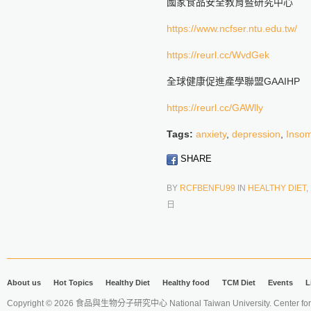
國家食品安全教育暨研究中心
https://www.ncfser.ntu.edu.tw/
https://reurl.cc/WvdGek
全球健康促進產學聯盟GAAIHP
https://reurl.cc/GAWlly
Tags:
anxiety
,
depression
,
Inso
SHARE
BY
RCFBENFU99
IN
HEALTHY DIET
,
日
About us
Hot Topics
Healthy Diet
Healthy food
TCM Diet
Events
L
Copyright © 2026 食品與生物分子研究中心 National Taiwan University. Center for 