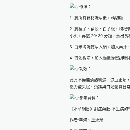
作法：
1. 將所有食材洗淨後，藕切斷
2. 將梔子、藕段、白茅根、枸
小火，再煎 20~30 分鐘，煮出
3. 白米淘洗乾淨入鍋，加入藥
4. 待粥稍涼，加入適量蜂蜜調味
功效：
此方不僅能清熱利濕、涼血止煩
壓力型失眠、煩躁與口渴體質日
參考資料：
《本草綱目》對症藥膳-不生病的
作者:辛海、王永榮