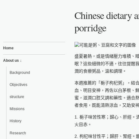
Chinese dietary a
porridge
Home
盛夏暑熱，或是情緒壓力堆積、
About us ↓
眠？這些細微的不適，往往提醒
潤的食療粥品，溫和調理。
Background
本週推薦的「梔子枸杞粥」，結
Objectives
血、明目安神，再佐以白茅根、
structure
蜜，滋潤口腔又調和藥性。適合
者食用，既能清熱涼血，又助安
Missions
1. 梔子味苦性寒；歸心、肝經
History
火目赤。
Research
2. 枸杞味甘性平；歸肝、腎經