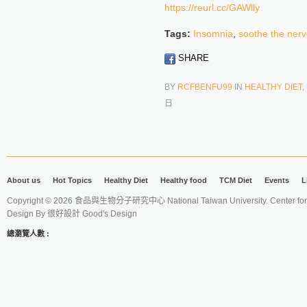
https://reurl.cc/GAWlly
Tags:
Insomnia
,
soothe the ner
SHARE
BY
RCFBENFU99
IN
HEALTHY DIET
,
日
About us
Hot Topics
Healthy Diet
Healthy food
TCM Diet
Events
L
Copyright © 2026 食品與生物分子研究中心 National Taiwan University. Center for 
Design By
很好設計 Good's Design
總瀏覽人數 :