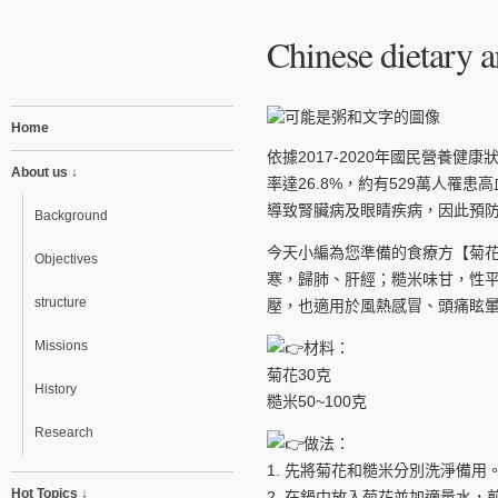
Chinese dietary 
Home
依據2017-2020年國民營養
About us ↓
率達26.8%，約有529萬人罹
導致腎臟病及眼睛疾病，因此預
Background
今天小編為您準備的食療方【菊
Objectives
寒，歸肺、肝經；糙米味甘，性
structure
壓，也適用於風熱感冒、頭痛眩
Missions
材料：
菊花30克
History
糙米50~100克
Research
做法：
1. 先將菊花和糙米分別洗淨備用
Hot Topics ↓
2. 在鍋中放入菊花並加適量水