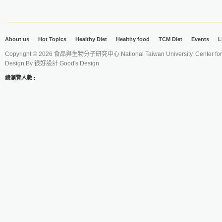
About us
Hot Topics
Healthy Diet
Healthy food
TCM Diet
Events
L
Copyright © 2026 食品與生物分子研究中心 National Taiwan University. Center for 
Design By
很好設計 Good's Design
總瀏覽人數 :