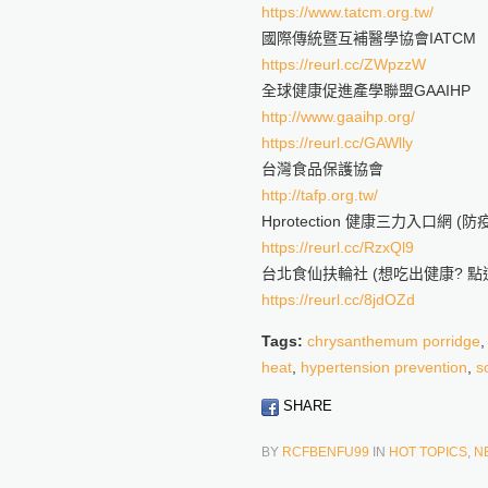
https://www.tatcm.org.tw/
國際傳統暨互補醫學協會IATCM
https://reurl.cc/ZWpzzW
全球健康促進產學聯盟GAAIHP
http://www.gaaihp.org/
https://reurl.cc/GAWlly
台灣食品保護協會
http://tafp.org.tw/
Hprotection 健康三力入口網 
https://reurl.cc/RzxQl9
台北食仙扶輪社 (想吃出健康? 點這
https://reurl.cc/8jdOZd
Tags:
chrysanthemum porridge
heat
,
hypertension prevention
,
s
SHARE
BY
RCFBENFU99
IN
HOT TOPICS
,
N