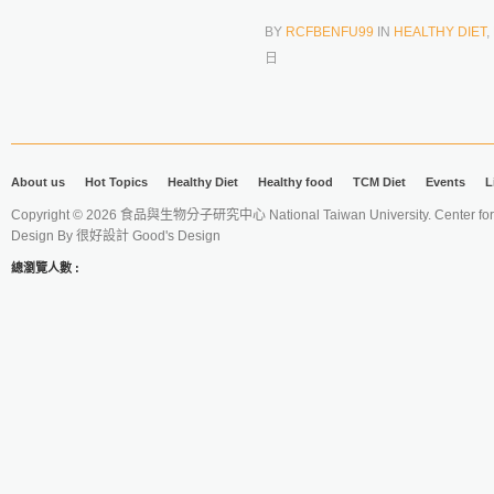
BY
RCFBENFU99
IN
HEALTHY DIET
,
日
About us
Hot Topics
Healthy Diet
Healthy food
TCM Diet
Events
L
Copyright © 2026 食品與生物分子研究中心 National Taiwan University. Center for 
Design By
很好設計 Good's Design
總瀏覽人數 :