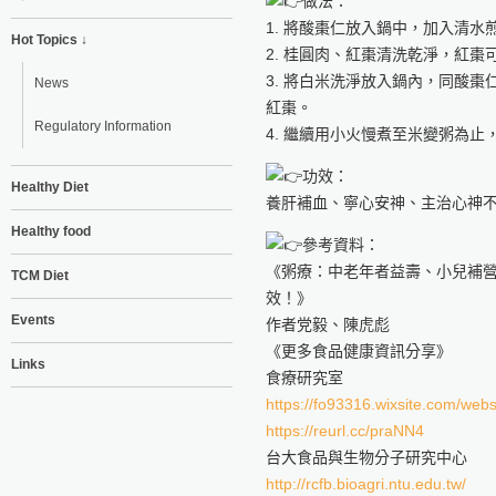
做法：
1. 將酸棗仁放入鍋中，加入清水
Hot Topics ↓
2. 桂圓肉、紅棗清洗乾淨，紅棗
3. 將白米洗淨放入鍋內，同酸棗
News
紅棗。
Regulatory Information
4. 繼續用小火慢煮至米變粥為
功效：
Healthy Diet
養肝補血、寧心安神、主治心神
Healthy food
參考資料：
《粥療：中老年者益壽、小兒補
TCM Diet
效！》
Events
作者党毅、陳虎彪
《更多食品健康資訊分享》
Links
食療研究室
https://fo93316.wixsite.com/webs
https://reurl.cc/praNN4
台大食品與生物分子研究中心
http://rcfb.bioagri.ntu.edu.tw/