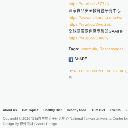
https://reurl.cc/x6Z7zN
國家食品安全教育暨研究中心
https://www.ncfser.ntu.edu.tw/
https://reurl.cc/WvdGek
全球健康促進產學聯盟GAAIHP
https://reurl.cc/GAWlly
Tags:
Insomnia
,
Restlessness
SHARE
BY
RCFBENFU99
IN
HEALTHY DIET
,
日
About us
Hot Topics
Healthy Diet
Healthy food
TCM Diet
Events
L
Copyright © 2026 食品與生物分子研究中心 National Taiwan University. Center for 
Design By
很好設計 Good's Design