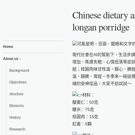
Chinese dietary a
longan porridge
Home
現代社會在AI的幫助下，生活步
About us ↓
增加，焦慮失眠、心情低落等症
經；桂圓肉味甘性溫，歸心、脾
Background
溫，歸脾、胃經。冬季來一碗這
Objectives
緒的安神佳品，大家不妨試試～
structure
材料：
酸棗仁：50克
Missions
粳米：75克
桂圓肉：15克
History
紅棗：5顆
Research