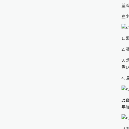
薑3
鹽
1.
2.
3
煮1
4.
此
年
《