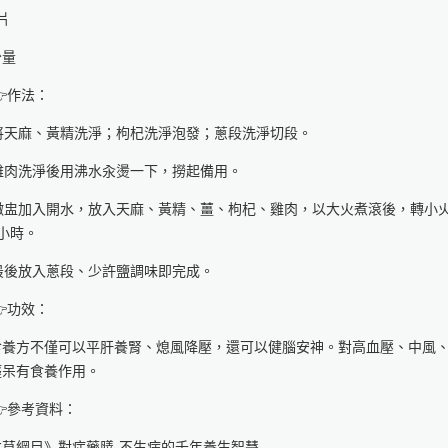
片
少量
作法：
 將天麻、黃精洗淨；枸杞洗淨泡發；蔥段洗淨切段。
 雞肉洗淨後用沸水汆燙一下，撈起備用。
. 燉盅加入開水，放入天麻、黃精、薑、枸杞、雞肉，以大火煮滾後，轉小
小時。
 最後放入蔥段、少許鹽調味即完成。
功效：
食養方不僅可以平肝養腎、熄風降壓，還可以健腦安神。對高血壓、中風
癡呆有食養作用。
參考資料：
本草綱目》對症藥膳-不生病的千年養生智慧