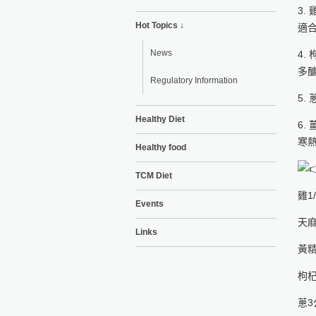
3
Hot Topics ↓
適
News
4
多
Regulatory Information
5
Healthy Diet
6
寒
Healthy food
TCM Diet
雞1
Events
天麻
Links
黃精
枸
蔥3