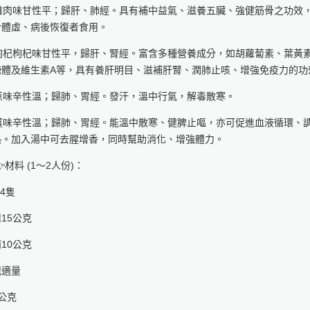
. 雞肉味甘性平；歸肝、肺經。具有補中益氣、滋養五臟、強健筋骨之功效
合體虛、病後恢復者食用。
. 枸杞枸杞味甘性平，歸肝、腎經。富含多種營養成分，如胡蘿蔔素、葉黃
醣體及維生素A等，具有養肝明目、滋補肝腎、潤肺止咳、增強免疫力的功
. 蔥味辛性溫；歸肺、胃經。發汗，溫中行氣，解毒散寒。
. 薑味辛性溫；歸肺、胃經。能溫中散寒、健脾止嘔，亦可促進血液循環、
熱。加入湯中可去腥增香，同時幫助消化、增強體力。
材料 (1～2人份)：
/4隻
15公克
10公克
杞適量
公克