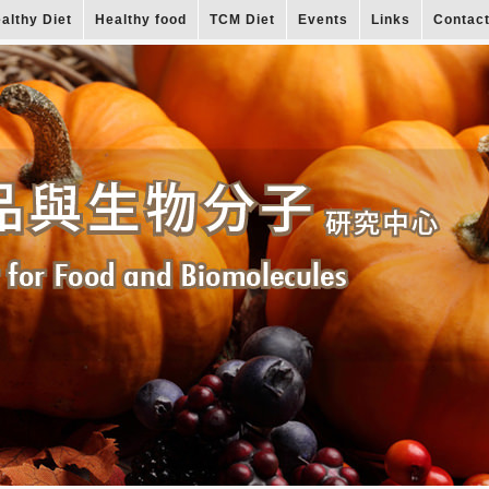
althy Diet
Healthy food
TCM Diet
Events
Links
Contac