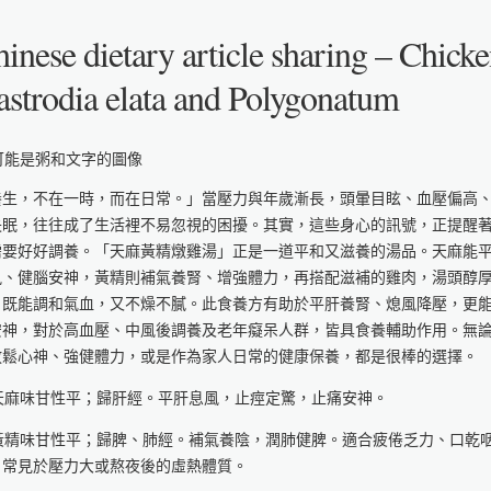
inese dietary article sharing – Chick
strodia elata and Polygonatum
養生，不在一時，而在日常。」當壓力與年歲漸長，頭暈目眩、血壓偏高
失眠，往往成了生活裡不易忽視的困擾。其實，這些身心的訊號，正提醒
需要好好調養。「天麻黃精燉雞湯」正是一道平和又滋養的湯品。天麻能
風、健腦安神，黃精則補氣養腎、增強體力，再搭配滋補的雞肉，湯頭醇
，既能調和氣血，又不燥不膩。此食養方有助於平肝養腎、熄風降壓，更
安神，對於高血壓、中風後調養及老年癡呆人群，皆具食養輔助作用。無
放鬆心神、強健體力，或是作為家人日常的健康保養，都是很棒的選擇。
. 天麻味甘性平；歸肝經。平肝息風，止痙定驚，止痛安神。
. 黃精味甘性平；歸脾、肺經。補氣養陰，潤肺健脾。適合疲倦乏力、口乾
，常見於壓力大或熬夜後的虛熱體質。