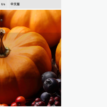
t Us
中文版