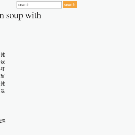
en soup with
、健
著我
平肝
厚鮮
能健
論是
咽燥