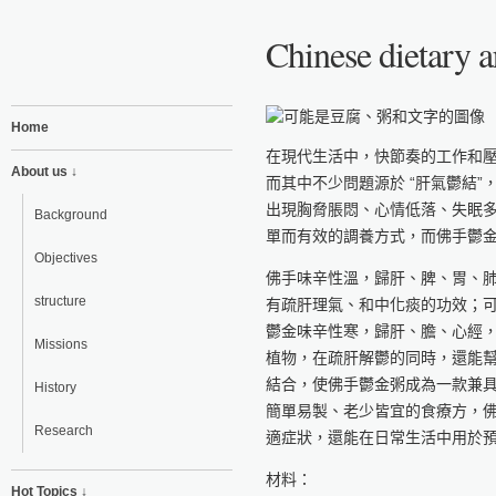
Chinese dietary a
Home
在現代生活中，快節奏的工作和
About us ↓
而其中不少問題源於 “肝氣鬱結
出現胸脅脹悶、心情低落、失眠
Background
單而有效的調養方式，而佛手鬱
Objectives
佛手味辛性溫，歸肝、脾、胃、
structure
有疏肝理氣、和中化痰的功效；
鬱金味辛性寒，歸肝、膽、心經
Missions
植物，在疏肝解鬱的同時，還能
結合，使佛手鬱金粥成為一款兼
History
簡單易製、老少皆宜的食療方，
Research
適症狀，還能在日常生活中用於
材料：
Hot Topics ↓