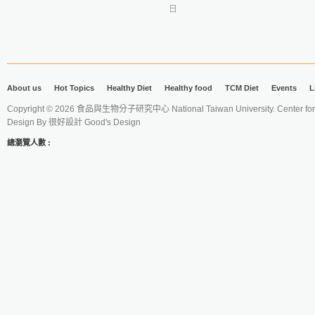
日
About us
Hot Topics
Healthy Diet
Healthy food
TCM Diet
Events
L
Copyright © 2026 食品與生物分子研究中心 National Taiwan University. Center for 
Design By
很好設計 Good's Design
總瀏覽人數 :