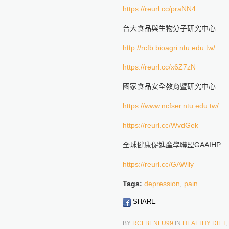
https://reurl.cc/praNN4
台大食品與生物分子研究中心
http://rcfb.bioagri.ntu.edu.tw/
https://reurl.cc/x6Z7zN
國家食品安全教育暨研究中心
https://www.ncfser.ntu.edu.tw/
https://reurl.cc/WvdGek
全球健康促進產學聯盟GAAIHP
https://reurl.cc/GAWlly
Tags:
depression
,
pain
SHARE
BY
RCFBENFU99
IN
HEALTHY DIET
,