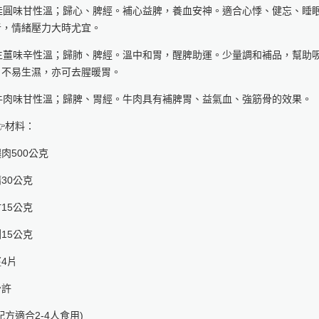
. 桂圓味甘性溫；歸心、脾經。補心益脾，養血安神。適合心悸、健忘、睡
者，情緒壓力大時尤宜。
. 生薑味辛性溫；歸肺、脾經。溫中和胃，醒脾助運。少量調和補品，幫助
、不易生濕，亦可去腥暖胃。
. 牛肉味甘性溫；歸脾、胃經。牛肉具有補脾胃、益氣血、強筋骨的效果。
材料：
肉500公克
30公克
15公克
15公克
4片
少許
配方適合2-4人食用)