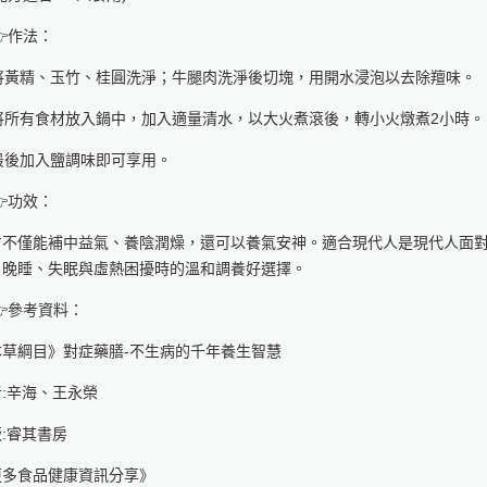
作法：
. 將黃精、玉竹、桂圓洗淨；牛腿肉洗淨後切塊，用開水浸泡以去除羶味。
. 將所有食材放入鍋中，加入適量清水，以大火煮滾後，轉小火燉煮2小時。
 最後加入鹽調味即可享用。
功效：
方不僅能補中益氣、養陰潤燥，還可以養氣安神。適合現代人是現代人面
、晚睡、失眠與虛熱困擾時的溫和調養好選擇。
參考資料：
本草綱目》對症藥膳-不生病的千年養生智慧
:辛海、王永榮
:睿其書房
更多食品健康資訊分享》