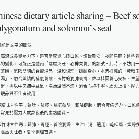
inese dietary article sharing – Beef 
lygonatum and solomon’s seal
夏高溫或長期壓力下，是否常感覺心悸口乾、煩躁難安、夜間易醒？這些
小的變化，可能正是體內「陰虛火旺、心神失養」的訊號。此時，不妨用
補兼顧、氣陰雙調的食療湯品，溫和調理、撫慰身心。本週推薦的「黃精
肉湯」，融合黃精的補氣養陰、玉竹的潤肺養胃，佐以桂圓養心安神、生
和胃，再以牛肉補中益氣，湯頭溫潤不燥，適合心神不寧、虛火上擾、壓
睡眠品質不佳者飲用。
. 黃精味甘性平；歸脾、肺經。補氣養陰，潤肺健脾。適合疲倦乏力、口乾
，常見於壓力大或熬夜後的虛熱體質。
. 玉竹味甘性寒；歸肺、胃經。養陰潤燥，生津止渴。適用口乾咽痛、煩躁
、陰虛火旺者，夏季調理首選。