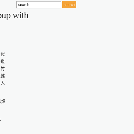
soup with
看似
一道
玉竹
薑健
力大
咽燥
多