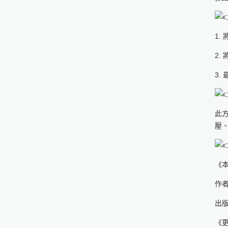
1
2
3.
此
壓
《
作者
出版
《