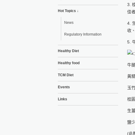
3
Hot Topics ↓
佳
News
4
收
Regulatory Information
5
Healthy Diet
Healthy food
牛腿
TCM Diet
黃精
Events
玉竹
桂圓
Links
生薑
鹽
(此