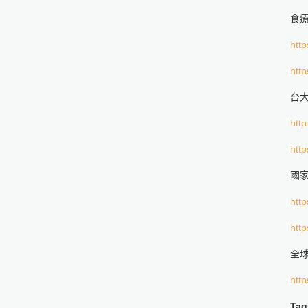
食
http
http
台
http
http
國
http
http
全球
http
Tag