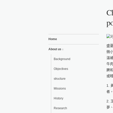
Ch
po
Home
盛
About us ↓
微
溫
Background
牛
Objectives
脾
或
structure
1
Missions
者
History
2
夢
Research