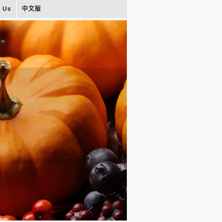
t Us
中文版