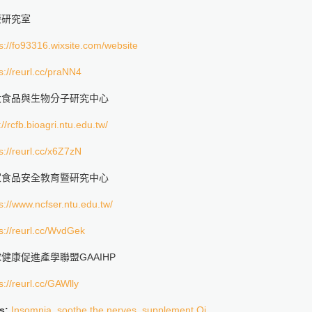
療研究室
s://fo93316.wixsite.com/website
s://reurl.cc/praNN4
大食品與生物分子研究中心
://rcfb.bioagri.ntu.edu.tw/
s://reurl.cc/x6Z7zN
家食品安全教育暨研究中心
s://www.ncfser.ntu.edu.tw/
s://reurl.cc/WvdGek
健康促進產學聯盟GAAIHP
s://reurl.cc/GAWlly
s:
Insomnia
,
soothe the nerves
,
supplement Qi