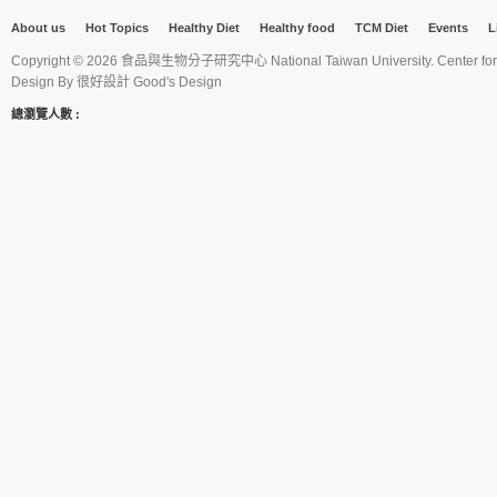
About us
Hot Topics
Healthy Diet
Healthy food
TCM Diet
Events
L
Copyright © 2026 食品與生物分子研究中心 National Taiwan University. Center for 
Design By
很好設計 Good's Design
總瀏覽人數 :